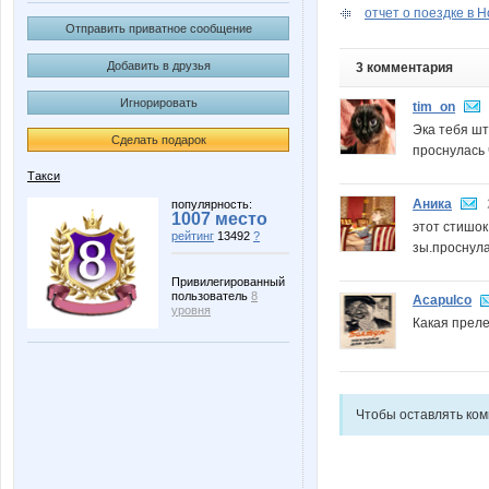
отчет о поездке в Н
Отправить приватное сообщение
Добавить в друзья
3 комментария
Игнорировать
tim_on
Эка тебя шты
Сделать подарок
проснулась 
Такси
Аника
популярность:
1007 место
этот стишок
рейтинг
13492
?
зы.проснула
Привилегированный
пользователь
8
Acapulco
уровня
Какая преле
Чтобы оставлять ко