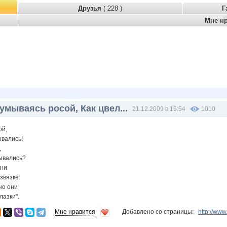
Друзья
( 228 )
Г
Мне н
умываясь росой, Как цвел...
21.12.2009 в 16:54
1010
ой,
овались!
,
зывались?
дни
звязке:
но они
лазки".
Мне нравится
Добавлено со страницы:
http://ww