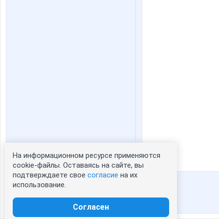
На информационном ресурсе применяются
Статистика портрета:
cookie-файлы. Оставаясь на сайте, вы
подтверждаете свое
согласие
на их
сейчас просматривают портрет - 0
использование.
зарегистрированные пользователи
посетившие портрет за 7 дней - 0
Согласен