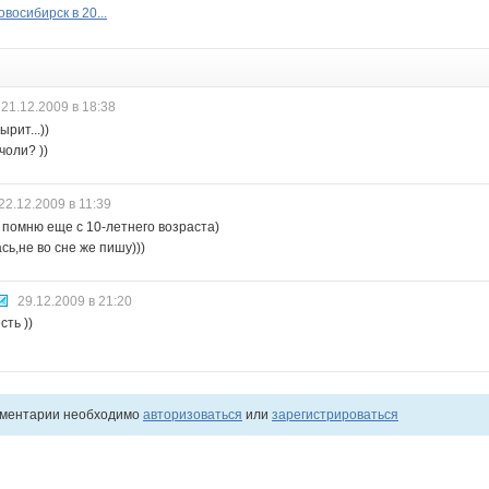
овосибирск в 20...
21.12.2009 в 18:38
рит...))
чоли? ))
22.12.2009 в 11:39
 помню еще с 10-летнего возраста)
сь,не во сне же пишу)))
29.12.2009 в 21:20
сть ))
мментарии необходимо
авторизоваться
или
зарегистрироваться