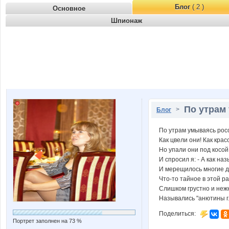
Блог
( 2 )
Основное
Шпионаж
По утрам 
>
Блог
По утрам умываясь рос
Как цвели они! Как крас
Но упали они под косой
И спросил я: - А как на
И мерещилось многие 
Что-то тайное в этой ра
Слишком грустно и неж
Назывались "анютины г
Поделиться:
Портрет заполнен на 73 %