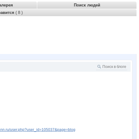
алерея
Поиск людей
равится
( 8 )
w.nn.ru/user.php?user_id=105037&page=blog