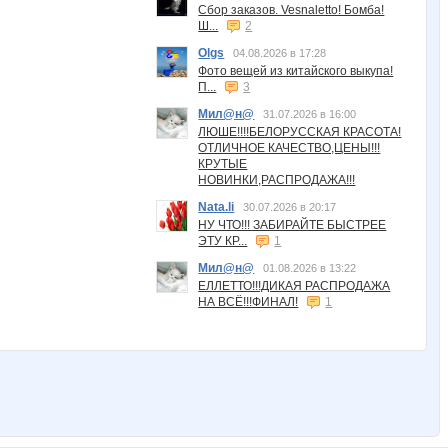
Сбор заказов. Vesnaletto! Бомба!
Ш...
2
Olgs
04.08.2026 в 17:28
Фото вещей из китайского выкупа!
П...
3
Мил@н@
31.07.2026 в 16:00
ЛЮШЕ!!!!БЕЛОРУССКАЯ КРАСОТА!
ОТЛИЧНОЕ КАЧЕСТВО,ЦЕНЫ!!!
КРУТЫЕ
НОВИНКИ,РАСПРОДАЖА!!!
Nata.li
30.07.2026 в 20:17
НУ ЧТО!!! ЗАБИРАЙТЕ БЫСТРЕЕ
ЭТУ КР...
1
Мил@н@
01.08.2026 в 13:22
ЕЛЛЕТТО!!!ДИКАЯ РАСПРОДАЖА
НА ВСЁ!!!ФИНАЛ!
1