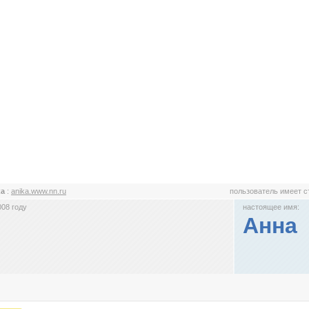
ка
:
anika.www.nn.ru
пользователь имеет 
008 году
настоящее имя:
Анна