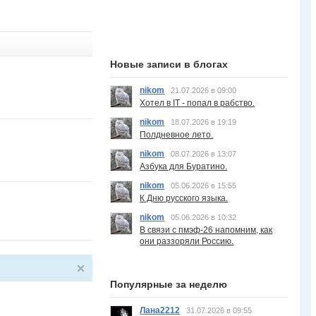
Новые записи в блогах
nikom
21.07.2026 в 09:00
Хотел в IT - попал в рабство.
nikom
18.07.2026 в 19:19
Полдневное лето.
nikom
08.07.2026 в 13:07
Азбука для Буратино.
nikom
05.06.2026 в 15:55
К Дню русского языка.
nikom
05.06.2026 в 10:32
В связи с пмэф-26 напомним, как
они раззоряли Россию.
Популярные за неделю
Лана2212
31.07.2026 в 09:55